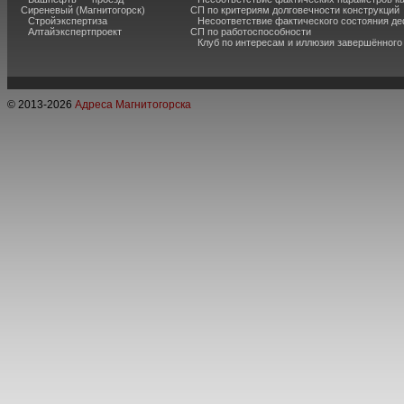
Сиреневый (Магнитогорск)
СП по критериям долговечности конструкций
Стройэкспертиза
Несоответствие фактического состояния 
Алтайэкспертпроект
СП по работоспособности
Клуб по интересам и иллюзия завершённог
© 2013-
2026
Адреса Магнитогорска