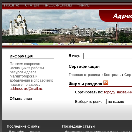
ГЛАВНАЯ
СТАТЬИ
ПРЕСС-РЕЛИЗЫ
ФИРМЫ
Я ищу:
Информация
По всем вопросам
Сертификация
касающихся работы
ресурса Адреса
Главная страница
Контроль
Сер
Магнитогорска и
добавления в справочник
Фирмы раздела
пишите по адресу
addressrus@mail.ru
.
Сортировать по:
городу
названи
Объявления
Выберите регион:
Последние фирмы
Последние статьи
Башнефть — проезд
Несоответствие фактических параметров к