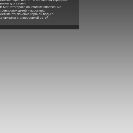
тиями для семей
 В Магнитогорске обновляют спортивные
 тренировок детей и взрослых
 Летние отключения горячей воды в
ке связаны с опрессовкой сетей