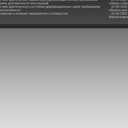
риям долговечности конструкций
скверы собы
ствие фактического состояния деформационных швов требованиям
22-06-2026
тоспособности
объекты для
нтересам и иллюзия завершённого сообщества
22-06-2026
Магнитогорс