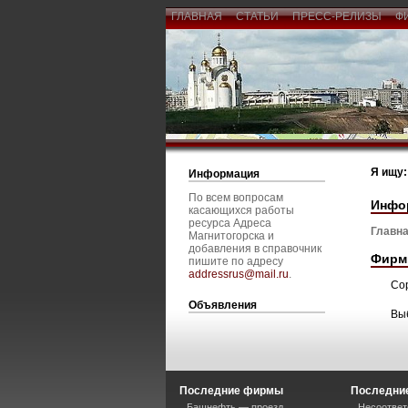
ГЛАВНАЯ
СТАТЬИ
ПРЕСС-РЕЛИЗЫ
Ф
Я ищу:
Информация
По всем вопросам
Инфо
касающихся работы
ресурса Адреса
Главна
Магнитогорска и
добавления в справочник
Фирм
пишите по адресу
addressrus@mail.ru
.
Со
Объявления
Вы
Последние фирмы
Последние
Башнефть — проезд
Несоответ