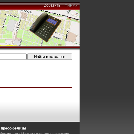
добавить
ФИРМУ
 пресс-релизы
 Летние парки Магнитки наполняют городские