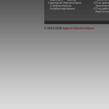
Сиреневый (Магнитогорск)
СП по крите
Стройэкспертиза
Несоответ
Алтайэкспертпроект
СП по рабо
Клуб по и
© 2013-
2026
Адреса Магнитогорска