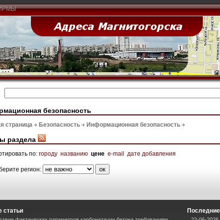
ИРМЫ
рмационная безопасность
я страница
Безопасность
Информационная безопасность
ы раздела
ртировать по:
городу
названию
цене
e-mail
дате добавления
берите регион:
 статьи
Последние
ствие фактических параметров карбонизации бетона требованиям
22-06-2026