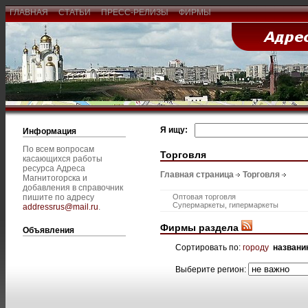
ГЛАВНАЯ
СТАТЬИ
ПРЕСС-РЕЛИЗЫ
ФИРМЫ
Я ищу:
Информация
По всем вопросам
Торговля
касающихся работы
ресурса Адреса
Главная страница
Торговля
Магнитогорска и
добавления в справочник
пишите по адресу
Оптовая торговля
Супермаркеты, гипермаркеты
addressrus@mail.ru
.
Фирмы раздела
Объявления
Сортировать по:
городу
названи
Выберите регион: