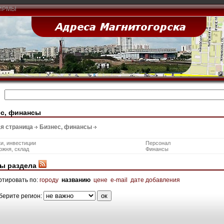
ИРМЫ
с, финансы
я страница
Бизнес, финансы
и, инвестиции
Персонал
ожня, склад
Финансы
ы раздела
ртировать по:
городу
названию
цене
e-mail
дате добавления
берите регион: