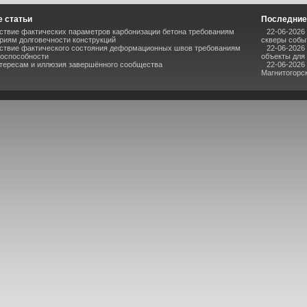
 статьи
Последние
ствие фактических параметров карбонизации бетона требованиям
22-06-2026
риям долговечности конструкций
скверы собы
ствие фактического состояния деформационных швов требованиям
22-06-2026
тоспособности
объекты для
нтересам и иллюзия завершённого сообщества
22-06-2026
Магнитогорс