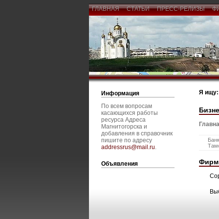
ГЛАВНАЯ
СТАТЬИ
ПРЕСС-РЕЛИЗЫ
Ф
Я ищу:
Информация
По всем вопросам
Бизне
касающихся работы
ресурса Адреса
Главна
Магнитогорска и
добавления в справочник
пишите по адресу
Банк
Там
addressrus@mail.ru
.
Фирм
Объявления
Со
Вы