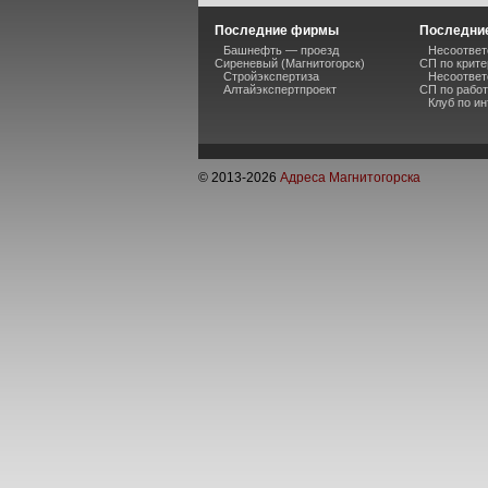
Последние фирмы
Последние
Башнефть — проезд
Несоответ
Сиреневый (Магнитогорск)
СП по крите
Стройэкспертиза
Несоответ
Алтайэкспертпроект
СП по рабо
Клуб по и
© 2013-
2026
Адреса Магнитогорска