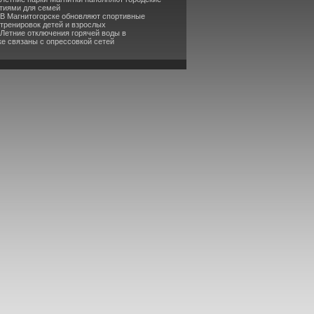
тиями для семей
 В Магнитогорске обновляют спортивные
 тренировок детей и взрослых
 Летние отключения горячей воды в
ке связаны с опрессовкой сетей