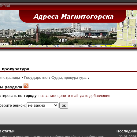
ИРМЫ
 прокуратура
я страница
Государство
Суды, прокуратура
ы раздела
ртировать по:
городу
названию
цене
e-mail
дате добавления
берите регион:
 статьи
Последние
ствие фактических параметров карбонизации бетона требованиям
22-06-2026