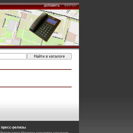
добавить
ФИРМУ
 пресс-релизы
 Летние парки Магнитки наполняют городские