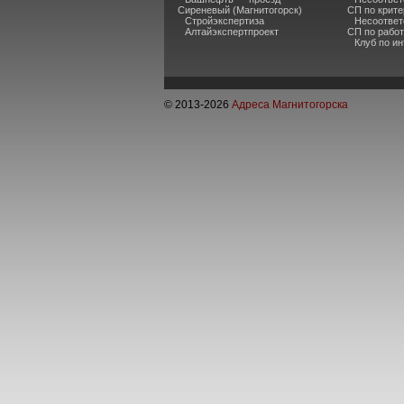
Сиреневый (Магнитогорск)
СП по крите
Стройэкспертиза
Несоответ
Алтайэкспертпроект
СП по рабо
Клуб по и
© 2013-
2026
Адреса Магнитогорска