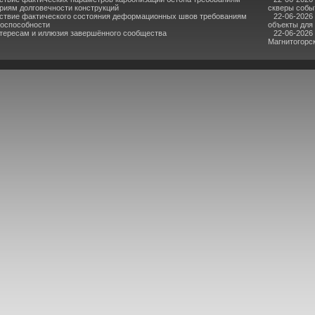
риям долговечности конструкций
скверы собы
ствие фактического состояния деформационных швов требованиям
22-06-2026
тоспособности
объекты для
нтересам и иллюзия завершённого сообщества
22-06-2026
Магнитогорс