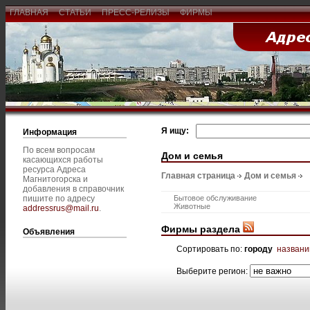
ГЛАВНАЯ
СТАТЬИ
ПРЕСС-РЕЛИЗЫ
ФИРМЫ
Я ищу:
Информация
По всем вопросам
Дом и семья
касающихся работы
ресурса Адреса
Главная страница
Дом и семья
Магнитогорска и
добавления в справочник
пишите по адресу
Бытовое обслуживание
Животные
addressrus@mail.ru
.
Фирмы раздела
Объявления
Сортировать по:
городу
назван
Выберите регион: