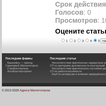
Срок действия
Голосов
: 0
Просмотров
: 
Оцените стать
1
2
3
4
5
Последние фирмы
Последние статьи
Башнефть — проезд
Несоответствие фактических параметров к
Сиреневый (Магнитогорск)
СП по критериям долговечности конструкций
Стройэкспертиза
Несоответствие фактического состояния 
Алтайэкспертпроект
СП по работоспособности
Клуб по интересам и иллюзия завершённог
© 2013-
2026
Адреса Магнитогорска