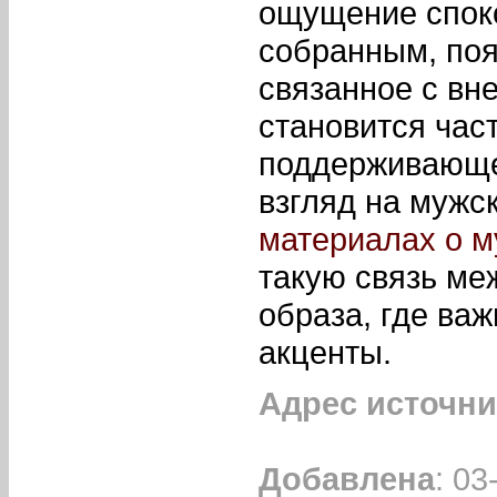
ощущение споко
собранным, поя
связанное с вн
становится час
поддерживающе
взгляд на мужс
материалах о м
такую связь ме
образа, где важ
акценты.
Адрес источни
Добавлена
: 03