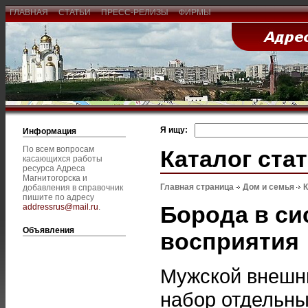
ГЛАВНАЯ
СТАТЬИ
ПРЕСС-РЕЛИЗЫ
ФИРМЫ
Я ищу:
Информация
По всем вопросам
Каталог ста
касающихся работы
ресурса Адреса
Магнитогорска и
Главная страница
Дом и семья
К
добавления в справочник
пишите по адресу
Борода в си
addressrus@mail.ru
.
Объявления
восприятия
Мужской внешни
набор отдельны