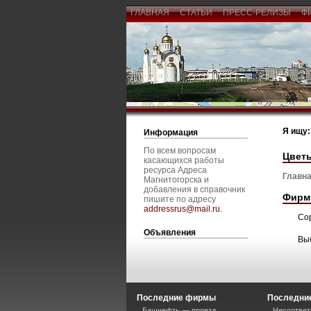
ГЛАВНАЯ
СТАТЬИ
ПРЕСС-РЕЛИЗЫ
Ф
Я ищу:
Информация
По всем вопросам
Цвет
касающихся работы
ресурса Адреса
Главна
Магнитогорска и
добавления в справочник
Фирм
пишите по адресу
addressrus@mail.ru
.
Со
Объявления
Вы
Последние фирмы
Последние
Башнефть — проезд
Несоответ