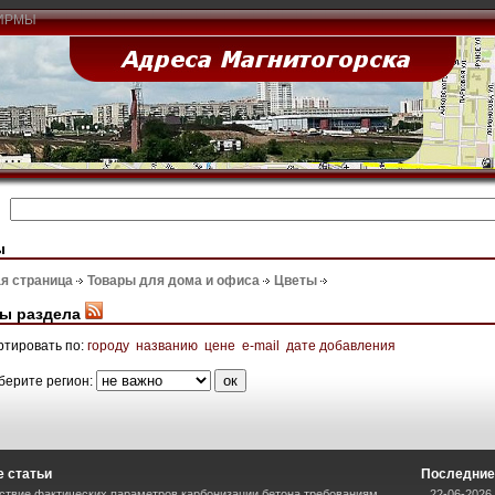
ИРМЫ
ы
я страница
Товары для дома и офиса
Цветы
ы раздела
ртировать по:
городу
названию
цене
e-mail
дате добавления
берите регион:
 статьи
Последние
ствие фактических параметров карбонизации бетона требованиям
22-06-2026