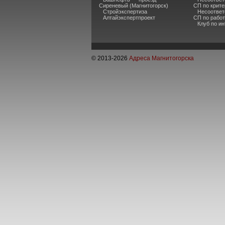
Сиреневый (Магнитогорск)
СП по крите
Стройэкспертиза
Несоответ
Алтайэкспертпроект
СП по рабо
Клуб по и
© 2013-
2026
Адреса Магнитогорска