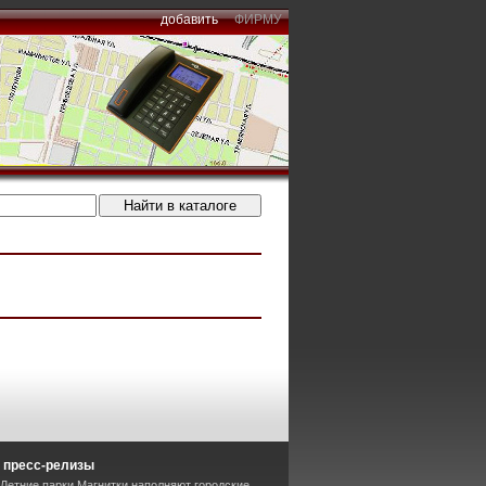
добавить
ФИРМУ
 пресс-релизы
 Летние парки Магнитки наполняют городские