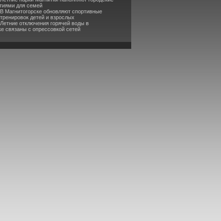
тиями для семей
 В Магнитогорске обновляют спортивные
 тренировок детей и взрослых
 Летние отключения горячей воды в
ке связаны с опрессовкой сетей