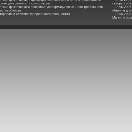
риям долговечности конструкций
скверы собы
ствие фактического состояния деформационных швов требованиям
22-06-2026
тоспособности
объекты для
нтересам и иллюзия завершённого сообщества
22-06-2026
Магнитогорс