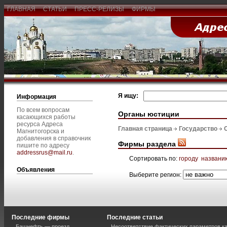
ГЛАВНАЯ
СТАТЬИ
ПРЕСС-РЕЛИЗЫ
ФИРМЫ
Я ищу:
Информация
По всем вопросам
Органы юстиции
касающихся работы
ресурса Адреса
Главная страница
Государство
Магнитогорска и
добавления в справочник
Фирмы раздела
пишите по адресу
addressrus@mail.ru
.
Сортировать по:
городу
названи
Объявления
Выберите регион:
Последние фирмы
Последние статьи
Башнефть — проезд
Несоответствие фактических параметров к