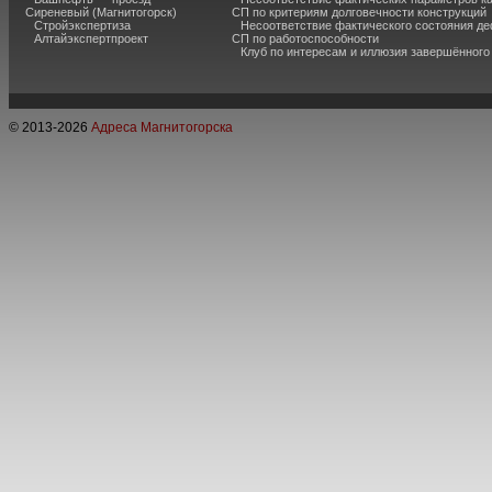
Сиреневый (Магнитогорск)
СП по критериям долговечности конструкций
Стройэкспертиза
Несоответствие фактического состояния 
Алтайэкспертпроект
СП по работоспособности
Клуб по интересам и иллюзия завершённог
© 2013-
2026
Адреса Магнитогорска