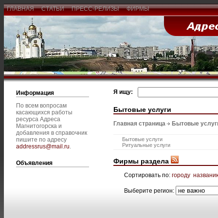
ГЛАВНАЯ
СТАТЬИ
ПРЕСС-РЕЛИЗЫ
ФИРМЫ
Я ищу:
Информация
По всем вопросам
Бытовые услуги
касающихся работы
ресурса Адреса
Главная страница
Бытовые услуг
Магнитогорска и
добавления в справочник
пишите по адресу
Бытовые услуги
Ритуальные услуги
addressrus@mail.ru
.
Фирмы раздела
Объявления
Сортировать по:
городу
названи
Выберите регион: